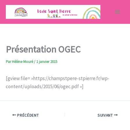
Aller
au
contenu
Présentation OGEC
Par
Hélène Mouré
/
1 janvier 2015
[gview file= »https://champstpere-stpierre.fr/wp-
content/uploads/2015/06/ogec.pdf »]
PRÉCÉDENT
SUIVANT