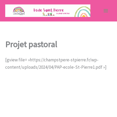
Aller
au
contenu
Projet pastoral
[gview file= »https://champstpere-stpierre.fr/wp-
content/uploads/2024/04/PAP-ecole-St-Pierre1.pdf »]