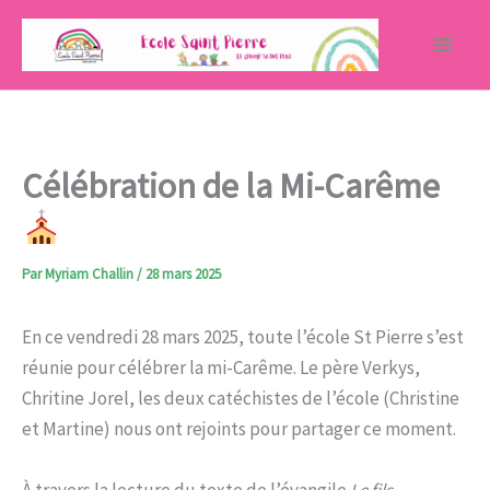
Aller
au
contenu
Célébration de la Mi-Carême
Par
Myriam Challin
/
28 mars 2025
En ce vendredi 28 mars 2025, toute l’école St Pierre s’est
réunie pour célébrer la mi-Carême. Le père Verkys,
Chritine Jorel, les deux catéchistes de l’école (Christine
et Martine) nous ont rejoints pour partager ce moment.
À travers la lecture du texte de l’évangile
Le fils