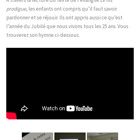
prodigue
, les enfants ont compris qu’il faut savoir
pardonner et se réjouir. Ils ont appris aussi ce qu’est
l’année du Jubilé que nous vivons tous les 25 ans. Vous
trouverez son hymne ci-dessous.