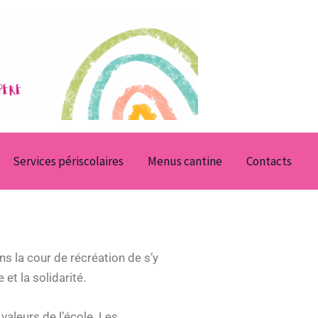
Services périscolaires
Menus cantine
Contacts
ns la cour de récréation de s’y
 et la solidarité.
valeurs de l’école. Les