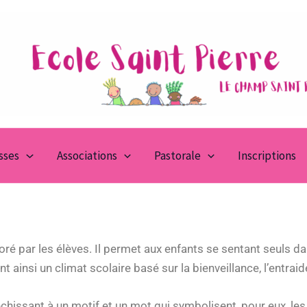
asses
Associations
Pastorale
Inscriptions
oré par les élèves. Il permet aux enfants se sentant seuls da
t ainsi un climat scolaire basé sur la bienveillance, l’entraide
hissant à un motif et un mot qui symbolisent, pour eux, les 