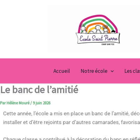
Aller
au
contenu
Accueil
Notre école
Les cl
Le banc de l’amitié
Par
Hélène Mouré
/
9 juin 2026
Cette année, l’école a mis en place un banc de l’amitié, déc
installer et d’être rejoints par d’autres camarades, favorisan
Chaque classe a contribué à la décoration du banc en réfléc