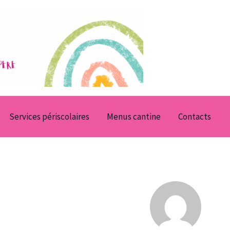
Services périscolaires
Menus cantine
Contacts