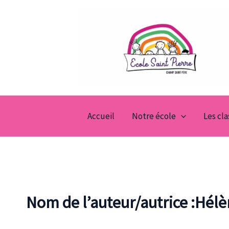
Aller
au
contenu
Accueil
Notre école
Les cl
Nom de l’auteur/autrice :Hél