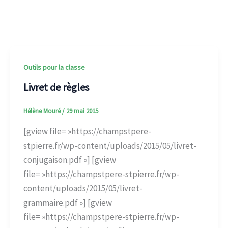
Outils pour la classe
Livret de règles
Hélène Mouré
/
29 mai 2015
[gview file= »https://champstpere-
stpierre.fr/wp-content/uploads/2015/05/livret-
conjugaison.pdf »] [gview
file= »https://champstpere-stpierre.fr/wp-
content/uploads/2015/05/livret-
grammaire.pdf »] [gview
file= »https://champstpere-stpierre.fr/wp-