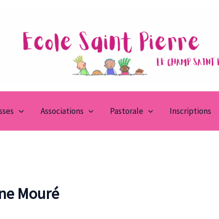
asses
Associations
Pastorale
Inscriptions
ène Mouré