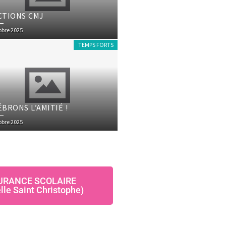
CTIONS CMJ
obre 2025
TEMPS FORTS
ÉBRONS L’AMITIÉ !
obre 2025
URANCE SCOLAIRE
lle Saint Christophe)